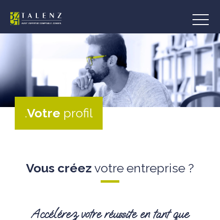
Aller
au
contenu
.
Votre
profil
Vous créez
votre entreprise ?
Accélérez votre réussite en tant que