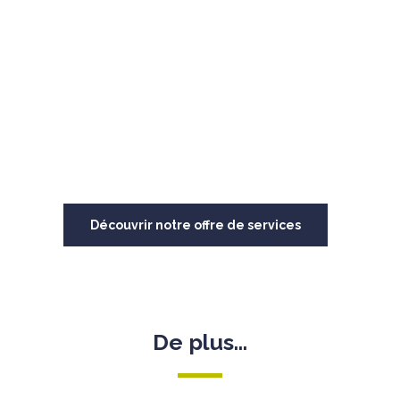
gestion et financement de l’entreprise.​
Vous accompagner dans la création de
nouveaux établissements et/ou sociétés
dans le périmètre existant ou via de nouvelles
acquisitions.​
Découvrir notre offre de services
De plus...