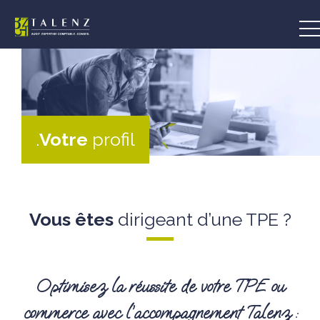
Aller
au
contenu
.
Votre
profil
Vous êtes
dirigeant d’une TPE ?
Optimisez la réussite de votre TPE ou
commerce avec l’accompagnement Talenz :